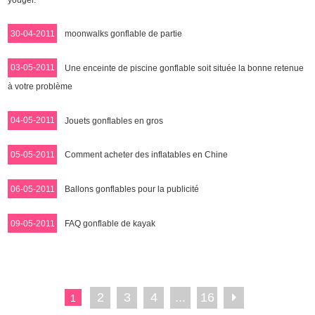
30-04-2011
moonwalks gonflable de partie
03-05-2011
Une enceinte de piscine gonflable soit située la bonne retenue
à votre problème
04-05-2011
Jouets gonflables en gros
05-05-2011
Comment acheter des inflatables en Chine
06-05-2011
Ballons gonflables pour la publicité
09-05-2011
FAQ gonflable de kayak
2
3
4
...
16
1