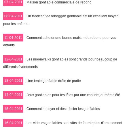
07-04-2011
Maison gonflable commerciale de rebond
08-04-2011
Un fabricant de toboggan gonflable est un excellent moyen
pour les enfants
11-04-2011
Comment acheter une bonne maison de rebond pour vos
enfants
12-04-2011
Les moonwalks gonflables sont grands pour beaucoup de
différents événements
13-04-2011
Une tente gonflable drôle de partie
14-04-2011
Jeux gonflables pour les fêtes par une chaude journée d'été
15-04-2011
Comment nettoyer et désinfecter les gonflables
16-04-2011
Les videurs gonflables sont sûrs de fournir plus d'amusement