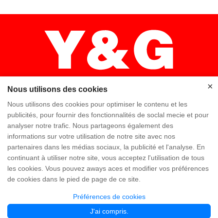
×
Nous utilisons des cookies
Nous utilisons des cookies pour optimiser le contenu et les
×
publicités, pour fournir des fonctionnalités de soclal mecie et pour
analyser notre trafic. Nous partageons également des
Accueil
Haute qualité
Équipe Y & G
informations sur votre utilisation de notre site avec nos
partenaires dans les médias sociaux, la publicité et l'analyse. En
Y & G Société
Visitez l'usine
FAQ
continuant à utiliser notre site, vous acceptez l'utilisation de tous
les cookies. Vous pouvez aways aces et modifier vos préférences
Connaissance
Contactez-nous
de cookies dans le pied de page de ce site.
Préférences de cookies
Copyright @ Y&G Inflatable (Guangzhou Yujia New Materials Co., Ltd)
粤ICP备
J'ai compris.
12043169号
Partner Links:
www.yginflatable.net
www.pangoinflatable.com