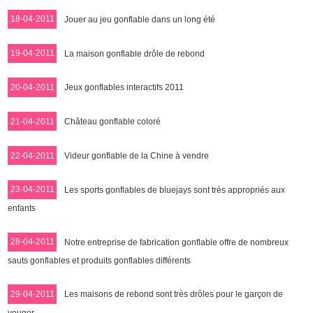
18-04-2011
Jouer au jeu gonflable dans un long été
19-04-2011
La maison gonflable drôle de rebond
20-04-2011
Jeux gonflables interactifs 2011
21-04-2011
Château gonflable coloré
22-04-2011
Videur gonflable de la Chine à vendre
23-04-2011
Les sports gonflables de bluejays sont très appropriés aux
enfants
28-04-2011
Notre entreprise de fabrication gonflable offre de nombreux
sauts gonflables et produits gonflables différents
29-04-2011
Les maisons de rebond sont très drôles pour le garçon de
youger.