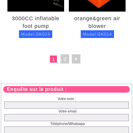
3000CC inflatable
orange&green air
foot pump
blower
Model:GK019
Model:GK014
2
1
Enquête sur le produit :
Votre nom :
Votre email :
Téléphone/Whatsapp :