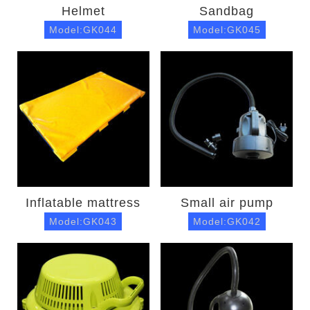
Helmet
Sandbag
Model:GK044
Model:GK045
Inflatable mattress
Small air pump
Model:GK043
Model:GK042