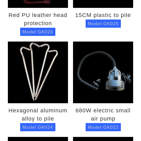
Red PU leather head
15CM plastic to pile
protection
Model:GK025
Model:GK026
Hexagonal aluminum
680W electric small
alloy to pile
air pump
Model:GK024
Model:GK022