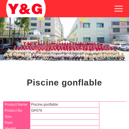
Piscine gonflable
Product Name:
Piscine gonflable
Product No:
GP079
Size:
Pack:
Weight: