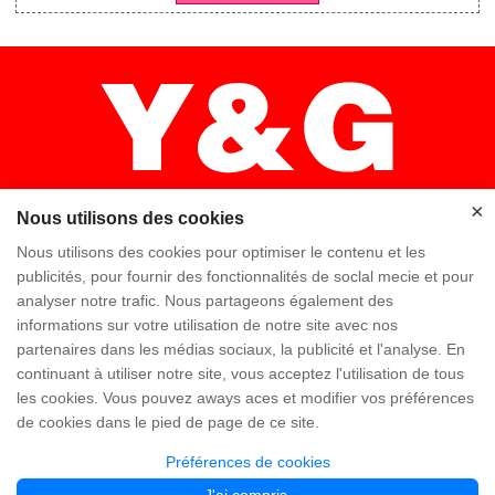
×
Nous utilisons des cookies
Nous utilisons des cookies pour optimiser le contenu et les
publicités, pour fournir des fonctionnalités de soclal mecie et pour
×
analyser notre trafic. Nous partageons également des
Accueil
Haute qualité
Équipe Y & G
informations sur votre utilisation de notre site avec nos
partenaires dans les médias sociaux, la publicité et l'analyse. En
Y & G Société
Visitez l'usine
FAQ
continuant à utiliser notre site, vous acceptez l'utilisation de tous
les cookies. Vous pouvez aways aces et modifier vos préférences
Connaissance
Contactez-nous
de cookies dans le pied de page de ce site.
Préférences de cookies
Copyright @ Y&G Inflatable (Guangzhou Yujia New Materials Co., Ltd)
粤ICP备